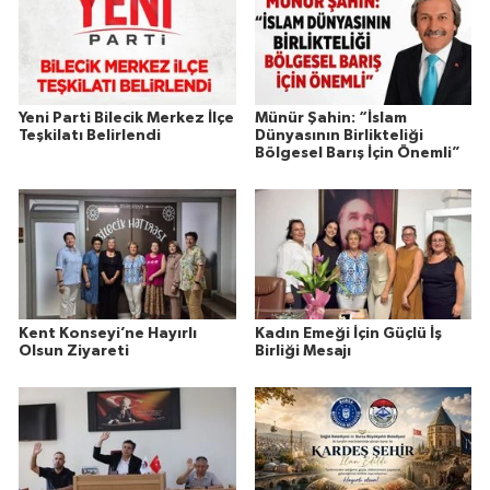
Yeni Parti Bilecik Merkez İlçe
Münür Şahin: “İslam
Teşkilatı Belirlendi
Dünyasının Birlikteliği
Bölgesel Barış İçin Önemli”
Kent Konseyi’ne Hayırlı
Kadın Emeği İçin Güçlü İş
Olsun Ziyareti
Birliği Mesajı