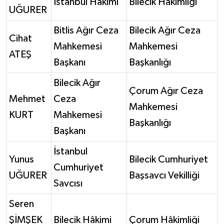
İstanbul Hâkimi
Bilecik Hâkimliği
UĞURER
Bitlis Ağır Ceza
Bilecik Ağır Ceza
Cihat
Mahkemesi
Mahkemesi
ATEŞ
Başkanı
Başkanlığı
Bilecik Ağır
Çorum Ağır Ceza
Mehmet
Ceza
Mahkemesi
KURT
Mahkemesi
Başkanlığı
Başkanı
İstanbul
Yunus
Bilecik Cumhuriyet
Cumhuriyet
UĞURER
Başsavcı Vekilliği
Savcısı
Seren
ŞİMŞEK
Bilecik Hâkimi
Çorum Hâkimliği