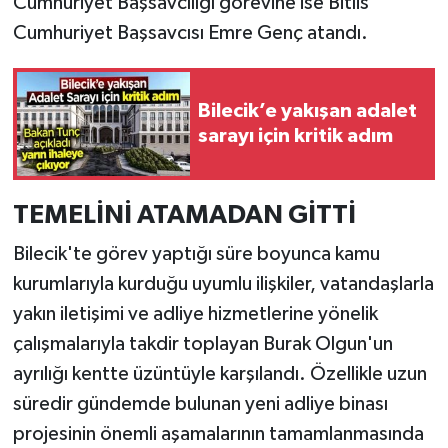
Cumhuriyet Başsavcılığı görevine ise Bitlis
Cumhuriyet Başsavcısı Emre Genç atandı.
Bilecik’e yakışan adalet
sarayı için kritik adım
TEMELİNİ ATAMADAN GİTTİ
Bilecik'te görev yaptığı süre boyunca kamu
kurumlarıyla kurduğu uyumlu ilişkiler, vatandaşlarla
yakın iletişimi ve adliye hizmetlerine yönelik
çalışmalarıyla takdir toplayan Burak Olgun'un
ayrılığı kentte üzüntüyle karşılandı. Özellikle uzun
süredir gündemde bulunan yeni adliye binası
projesinin önemli aşamalarının tamamlanmasında