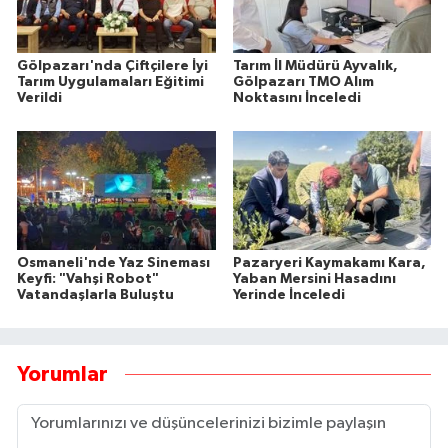
Gölpazarı'nda Çiftçilere İyi
Tarım İl Müdürü Ayvalık,
Tarım Uygulamaları Eğitimi
Gölpazarı TMO Alım
Verildi
Noktasını İnceledi
Osmaneli'nde Yaz Sineması
Pazaryeri Kaymakamı Kara,
Keyfi: "Vahşi Robot"
Yaban Mersini Hasadını
Vatandaşlarla Buluştu
Yerinde İnceledi
Yorumlar