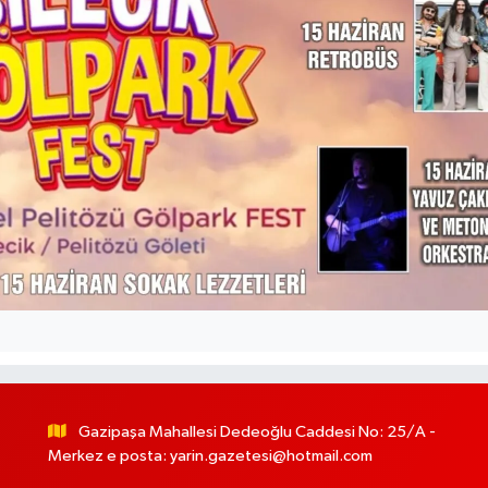
Gazipaşa Mahallesi Dedeoğlu Caddesi No: 25/A -
Merkez e posta:
yarin.gazetesi@hotmail.com