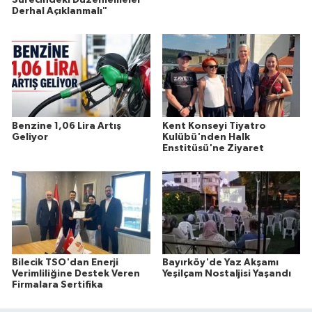
Derhal Açıklanmalı"
Benzine 1,06 Lira Artış
Kent Konseyi Tiyatro
Geliyor
Kulübü'nden Halk
Enstitüsü'ne Ziyaret
Bilecik TSO'dan Enerji
Bayırköy'de Yaz Akşamı
Verimliliğine Destek Veren
Yeşilçam Nostaljisi Yaşandı
Firmalara Sertifika