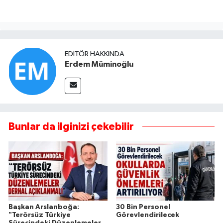
EDITÖR HAKKINDA
Erdem Müminoğlu
Bunlar da ilginizi çekebilir
Başkan Arslanboğa:
30 Bin Personel
"Terörsüz Türkiye
Görevlendirilecek
Sürecindeki Düzenlemeler