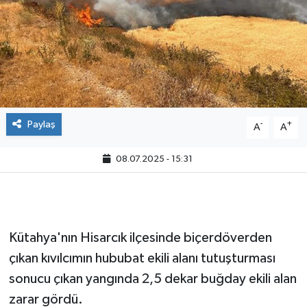
Paylaş
-
+
A
A
08.07.2025 - 15:31
Kütahya'nın Hisarcık ilçesinde biçerdöverden
çıkan kıvılcımın hububat ekili alanı tutuşturması
sonucu çıkan yangında 2,5 dekar buğday ekili alan
zarar gördü.