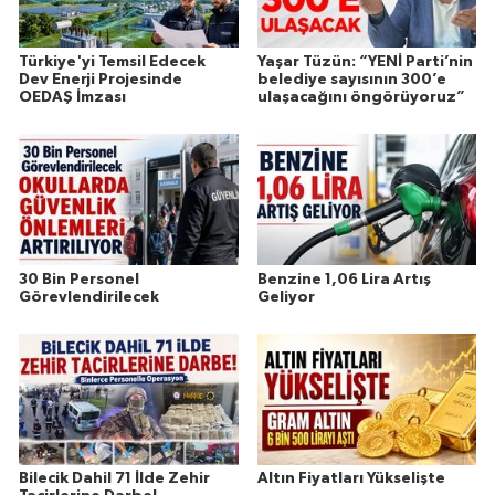
Türkiye'yi Temsil Edecek
Yaşar Tüzün: “YENİ Parti’nin
Dev Enerji Projesinde
belediye sayısının 300’e
OEDAŞ İmzası
ulaşacağını öngörüyoruz”
30 Bin Personel
Benzine 1,06 Lira Artış
Görevlendirilecek
Geliyor
Bilecik Dahil 71 İlde Zehir
Altın Fiyatları Yükselişte