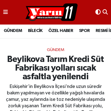
GÜNDEM
Bilecik Nöbetçi Eczaneler
GÜNDEM
BİLECİK
ÖZEL HABER
SPOR
RESMİ 
BİLECİK
Bilecik Hava Durumu
ÖZEL HABER
Bilecik Namaz Vakitleri
GÜNDEM
SPOR
Bilecik Trafik Yoğunluk Haritası
Beylikova Tarım Kredi Süt
Fabrikası yolları sıcak
RESMİ İLANLAR
Süper Lig Puan Durumu ve Fikstür
asfaltla yenilendi
Tüm Manşetler
Eskişehir’in Beylikova İlçesi’nde uzun süredir
bakım yapılmayan ve özellikle yağışlı havalarda
Son Dakika Haberleri
çamur, yaz aylarında ise toz nedeniyle ulaşımda
zorluk yaşanan Tarım Kredi Süt Fabrikası yolu,
Haber Arşivi