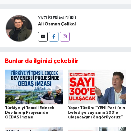
YAZI İŞLERI MÜDÜRÜ
Ali Osman Çelikal
Bunlar da ilginizi çekebilir
Türkiye'yi Temsil Edecek
Yaşar Tüzün: “YENİ Parti’nin
Dev Enerji Projesinde
belediye sayısının 300’e
OEDAŞ İmzası
ulaşacağını öngörüyoruz”