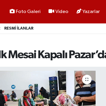
Foto Galeri
Video
Yazarlar
R
RESMİ İLANLAR
lk Mesai Kapalı Pazar’d