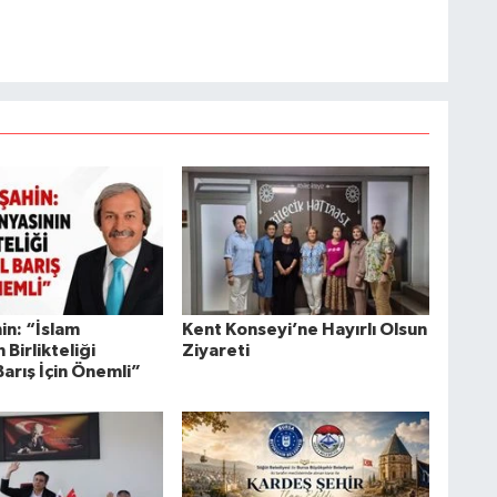
in: “İslam
Kent Konseyi’ne Hayırlı Olsun
 Birlikteliği
Ziyareti
arış İçin Önemli”