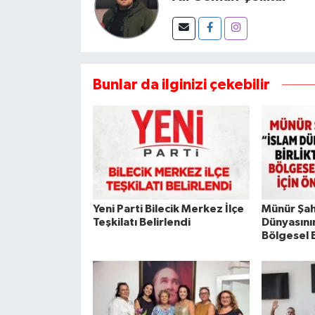
Bunlar da ilginizi çekebilir
Yeni Parti Bilecik Merkez İlçe
Münür Şah
Teşkilatı Belirlendi
Dünyasının
Bölgesel B