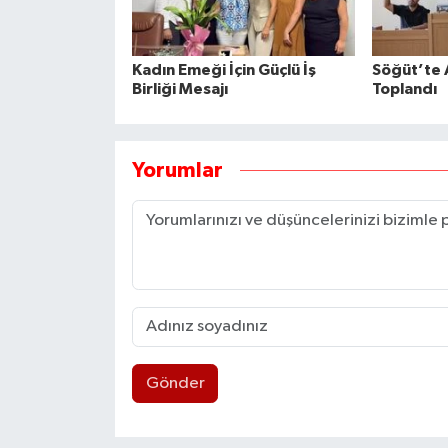
Kadın Emeği İçin Güçlü İş
Söğüt’te 
Birliği Mesajı
Toplandı
Yorumlar
Gönder