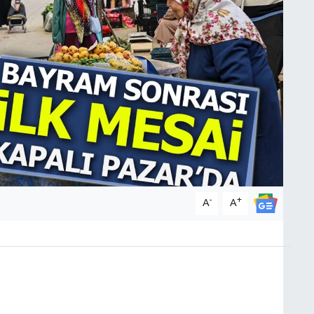
-
+
A
A