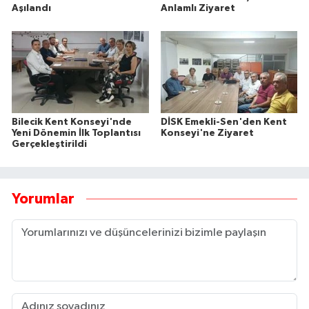
Aşılandı
Anlamlı Ziyaret
Bilecik Kent Konseyi'nde
DİSK Emekli-Sen'den Kent
Yeni Dönemin İlk Toplantısı
Konseyi'ne Ziyaret
Gerçekleştirildi
Yorumlar