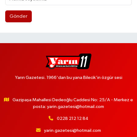
Gönder
Yarın Gazetesi. 1966'dan bu yana Bilecik'in özgür sesi
Gazipaşa Mahallesi Dedeoğlu Caddesi No: 25/A - Merkez e
posta:
yarin.gazetesi@hotmail.com
0228 212 12 84
yarin.gazetesi@hotmail.com