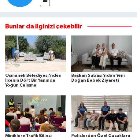
Bunlar da ilginizi çekebilir
Osmaneli Belediyesi'nden
Başkan Subaşı'ndan Yeni
İlçenin Dört Bir Yanında
Doğan Bebek Ziyareti
Yoğun Çalışma
Miniklere Trafik Bilinci
Polislerden Özel Çocuklara