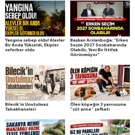
Yangına sebep oldu! Alevler
Başkan Arslanboğa: "Erken
Bir Anda Yükseldi, Ekipler
Seçim 2027 Sonbaharında
seferber oldu
Olabilir, Yeni Bir İttifak
Görünmüyor"
Bilecik’in Unutulmaz
Ölen köpeğin 3 yavrusuna
Tabakhaneleri
“süt anne” şefkati