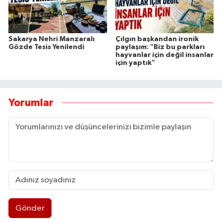
Sakarya Nehri Manzaralı
Çılgın başkandan ironik
Gözde Tesis Yenilendi
paylaşım: "Biz bu parkları
hayvanlar için değil insanlar
için yaptık"
Yorumlar
Gönder