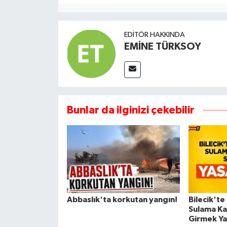
EDITÖR HAKKINDA
EMİNE TÜRKSOY
Bunlar da ilginizi çekebilir
Abbaslık'ta korkutan yangın!
Bilecik'te
Sulama Ka
Girmek Ya