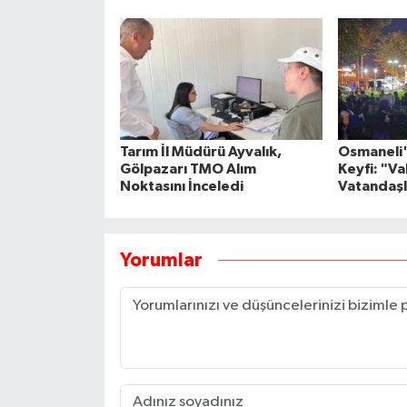
Tarım İl Müdürü Ayvalık,
Osmaneli'
Gölpazarı TMO Alım
Keyfi: "V
Noktasını İnceledi
Vatandaşl
Yorumlar