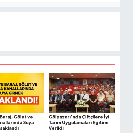
 Baraj, Gölet ve
Gölpazarı'nda Çiftçilere İyi
nallarında Suya
Tarım Uygulamaları Eğitimi
saklandı
Verildi