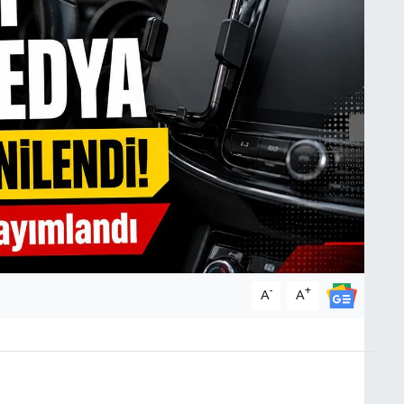
-
+
A
A