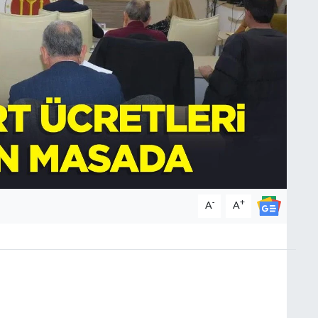
-
+
A
A