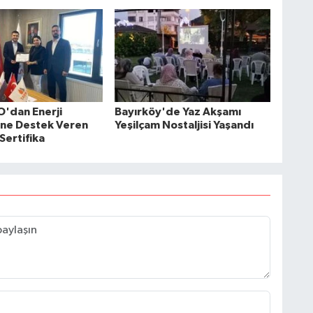
O'dan Enerji
Bayırköy'de Yaz Akşamı
ğine Destek Veren
Yeşilçam Nostaljisi Yaşandı
Sertifika