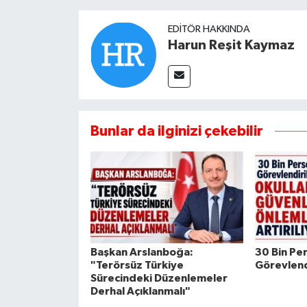
EDITÖR HAKKINDA
Harun Reşit Kaymaz
Bunlar da ilginizi çekebilir
Başkan Arslanboğa:
30 Bin Pe
"Terörsüz Türkiye
Görevlend
Sürecindeki Düzenlemeler
Derhal Açıklanmalı"