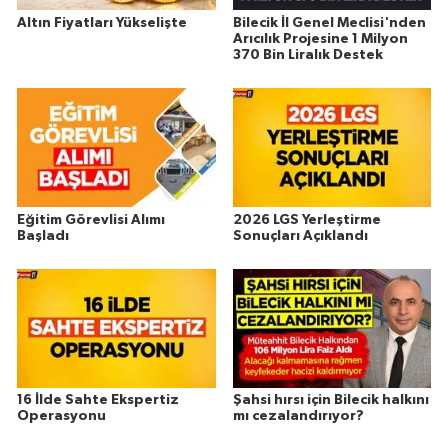
Altın Fiyatları Yükselişte
Bilecik İl Genel Meclisi'nden
Arıcılık Projesine 1 Milyon
370 Bin Liralık Destek
Eğitim Görevlisi Alımı
2026 LGS Yerleştirme
Başladı
Sonuçları Açıklandı
16 İlde Sahte Ekspertiz
Şahsi hırsı için Bilecik halkını
Operasyonu
mı cezalandırıyor?