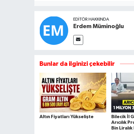
EDITÖR HAKKINDA
Erdem Müminoğlu
Bunlar da ilginizi çekebilir
Altın Fiyatları Yükselişte
Bilecik İl
Arıcılık P
Bin Liralı