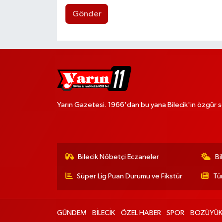
Gönder
Yarın Gazetesi. 1966'dan bu yana Bilecik'in özgür s
Bilecik Nöbetçi Eczaneler
Bi
Süper Lig Puan Durumu ve Fikstür
Tü
GÜNDEM
BİLECİK
ÖZEL HABER
SPOR
BOZÜYÜ