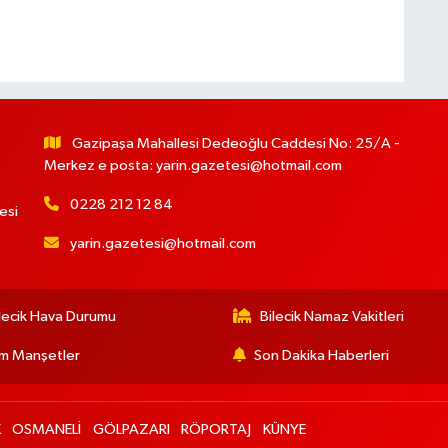
Gazipaşa Mahallesi Dedeoğlu Caddesi No: 25/A -
Merkez e posta:
yarin.gazetesi@hotmail.com
0228 212 12 84
esi
yarin.gazetesi@hotmail.com
lecik Hava Durumu
Bilecik Namaz Vakitleri
m Manşetler
Son Dakika Haberleri
K
OSMANELİ
GÖLPAZARI
RÖPORTAJ
KÜNYE