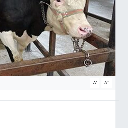
-
+
A
A