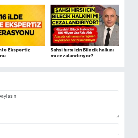
hte Ekspertiz
Şahsi hırsı için Bilecik halkını
nu
mı cezalandırıyor?