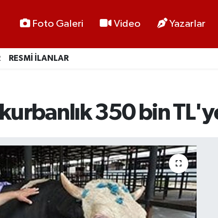
Foto Galeri
Video
Yazarlar
R
RESMİ İLANLAR
 kurbanlık 350 bin TL'ye